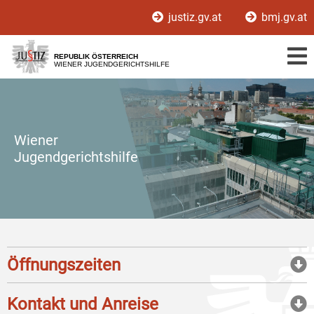
Zur
Zum
justiz.gv.at
bmj.gv.at
Hauptnavigation
Inhalt
[1]
[2]
REPUBLIK ÖSTERREICH
WIENER JUGENDGERICHTSHILFE
Wiener
Jugendgerichtshilfe
Öffnungszeiten
Kontakt und Anreise