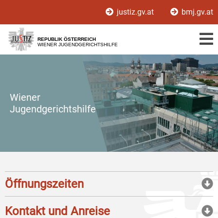
Zur
Zum
justiz.gv.at
bmj.gv.at
Hauptnavigation
Inhalt
[1]
[2]
REPUBLIK ÖSTERREICH
WIENER JUGENDGERICHTSHILFE
Wiener
Jugendgerichtshilfe
Öffnungszeiten
Kontakt und Anreise