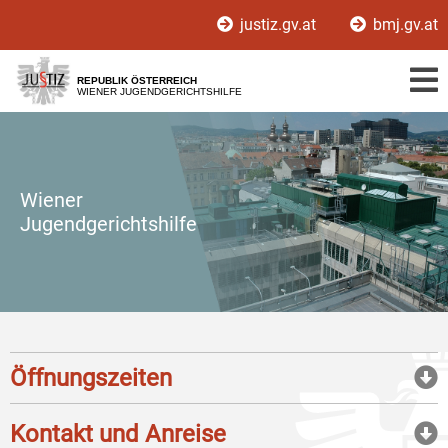
Zur
Zum
justiz.gv.at
bmj.gv.at
Hauptnavigation
Inhalt
[1]
[2]
REPUBLIK ÖSTERREICH
WIENER JUGENDGERICHTSHILFE
Wiener
Jugendgerichtshilfe
Öffnungszeiten
Kontakt und Anreise