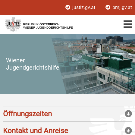
Zur
Zum
justiz.gv.at
bmj.gv.at
Hauptnavigation
Inhalt
[1]
[2]
REPUBLIK ÖSTERREICH
WIENER JUGENDGERICHTSHILFE
Wiener
Jugendgerichtshilfe
Öffnungszeiten
Kontakt und Anreise