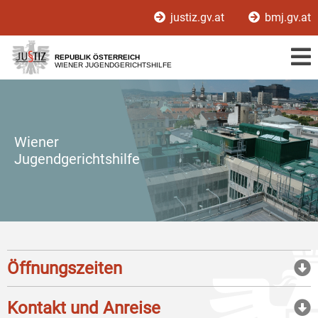
Zur
Zum
justiz.gv.at
bmj.gv.at
Hauptnavigation
Inhalt
[1]
[2]
REPUBLIK ÖSTERREICH
WIENER JUGENDGERICHTSHILFE
Wiener
Jugendgerichtshilfe
Öffnungszeiten
Kontakt und Anreise