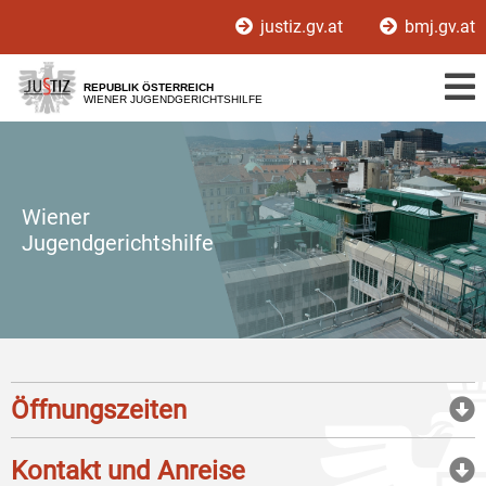
Zur
Zum
justiz.gv.at
bmj.gv.at
Hauptnavigation
Inhalt
[1]
[2]
REPUBLIK ÖSTERREICH
WIENER JUGENDGERICHTSHILFE
Wiener
Jugendgerichtshilfe
Öffnungszeiten
Kontakt und Anreise