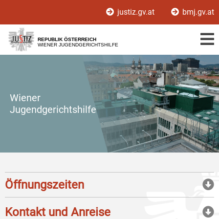
Zur
Zum
justiz.gv.at
bmj.gv.at
Hauptnavigation
Inhalt
[1]
[2]
REPUBLIK ÖSTERREICH
WIENER JUGENDGERICHTSHILFE
Wiener
Jugendgerichtshilfe
Öffnungszeiten
Kontakt und Anreise