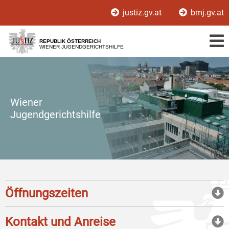
Zur
Zum
justiz.gv.at
bmj.gv.at
Hauptnavigation
Inhalt
[1]
[2]
REPUBLIK ÖSTERREICH
WIENER JUGENDGERICHTSHILFE
Wiener
Jugendgerichtshilfe
Öffnungszeiten
Kontakt und Anreise