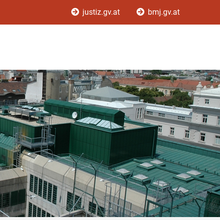
justiz.gv.at
bmj.gv.at