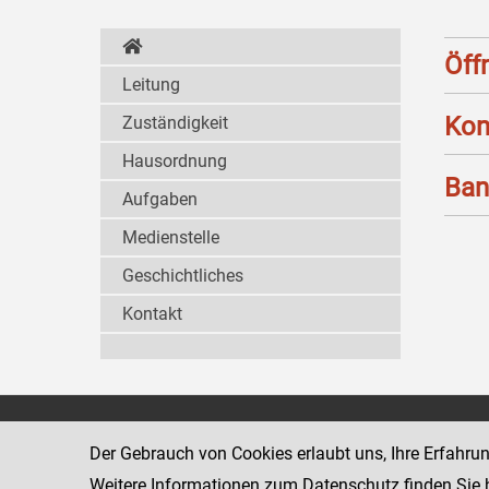
Öff
Leitung
Kon
Zuständigkeit
Hausordnung
Ban
Aufgaben
Medienstelle
Geschichtliches
Kontakt
Wiener Jugendgerichtshilfe
1080 Wien
Der Gebrauch von Cookies erlaubt uns, Ihre Erfahru
Wickenburgga
www.justiz.gv.at/WrJGH
Weitere Informationen zum Datenschutz finden Sie