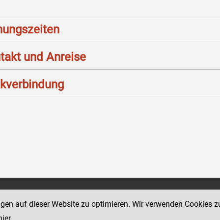
nungszeiten
takt und Anreise
kverbindung
Social Media Kanäle
ngen auf dieser Website zu optimieren. Wir verwenden Cookies z
sse 18-20
der Justiz und des BMJ
hier
.