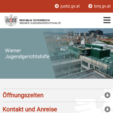
Zur
Zum
justiz.gv.at
bmj.gv.at
Hauptnavigation
Inhalt
[1]
[2]
REPUBLIK ÖSTERREICH
WIENER JUGENDGERICHTSHILFE
Wiener
Jugendgerichtshilfe
Öffnungszeiten
Kontakt und Anreise