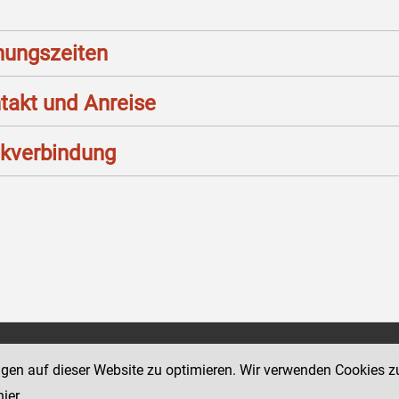
nungszeiten
takt und Anreise
kverbindung
Social Media Kanäle
ngen auf dieser Website zu optimieren. Wir verwenden Cookies z
sse 18-20
der Justiz und des BMJ
hier
.