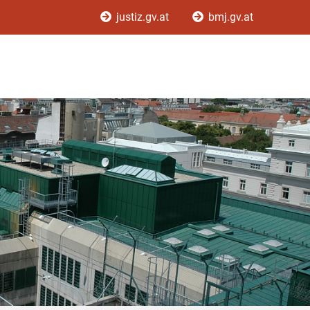
justiz.gv.at
bmj.gv.at