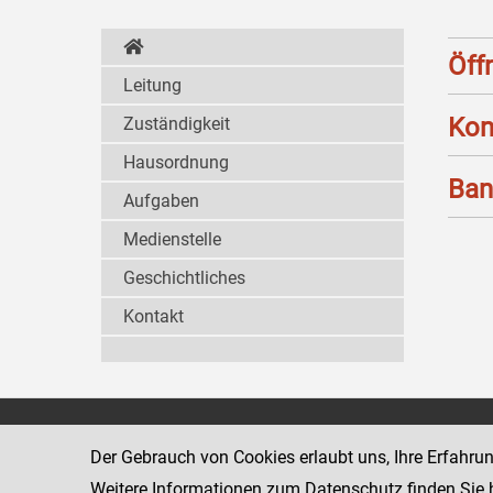
Öff
Leitung
Kon
Zuständigkeit
Hausordnung
Ban
Aufgaben
Medienstelle
Geschichtliches
Kontakt
Wiener Jugendgerichtshilfe
1080 Wien
Der Gebrauch von Cookies erlaubt uns, Ihre Erfahru
Wickenburgga
www.justiz.gv.at/WrJGH
Weitere Informationen zum Datenschutz finden Sie