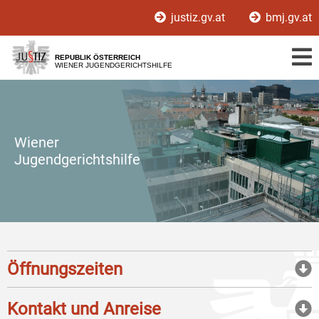
Zur
Zum
justiz.gv.at
bmj.gv.at
Hauptnavigation
Inhalt
[1]
[2]
REPUBLIK ÖSTERREICH
WIENER JUGENDGERICHTSHILFE
Wiener
Jugendgerichtshilfe
Öffnungszeiten
Kontakt und Anreise