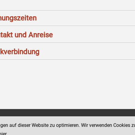
nungszeiten
takt und Anreise
kverbindung
Social Media Kanäle
ngen auf dieser Website zu optimieren. Wir verwenden Cookies z
sse 18-20
der Justiz und des BMJ
hier
.