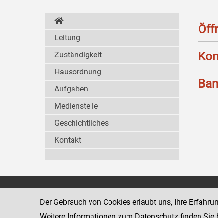
Öff
Leitung
Kon
Zuständigkeit
Hausordnung
Ban
Aufgaben
Medienstelle
Geschichtliches
Kontakt
Wiener Jugendgerichtshilfe
1080 Wien
Der Gebrauch von Cookies erlaubt uns, Ihre Erfahru
Wickenburgga
www.justiz.gv.at/WrJGH
Weitere Informationen zum Datenschutz finden Sie