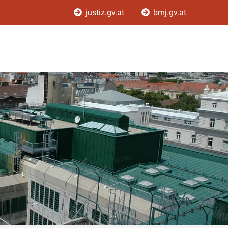
justiz.gv.at
bmj.gv.at