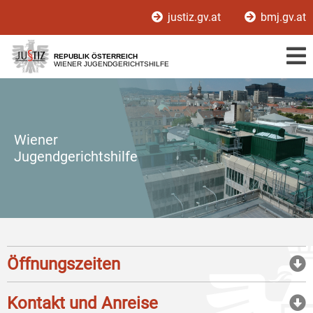
Zur
Zum
justiz.gv.at
bmj.gv.at
Hauptnavigation
Inhalt
[1]
[2]
REPUBLIK ÖSTERREICH
WIENER JUGENDGERICHTSHILFE
Wiener
Jugendgerichtshilfe
Öffnungszeiten
Kontakt und Anreise