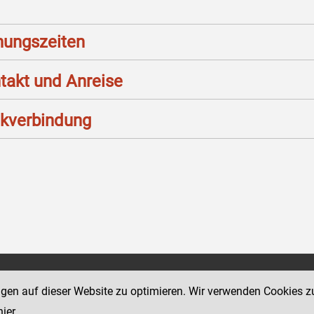
nungszeiten
takt und Anreise
kverbindung
Social Media Kanäle
ngen auf dieser Website zu optimieren. Wir verwenden Cookies z
sse 18-20
der Justiz und des BMJ
hier
.