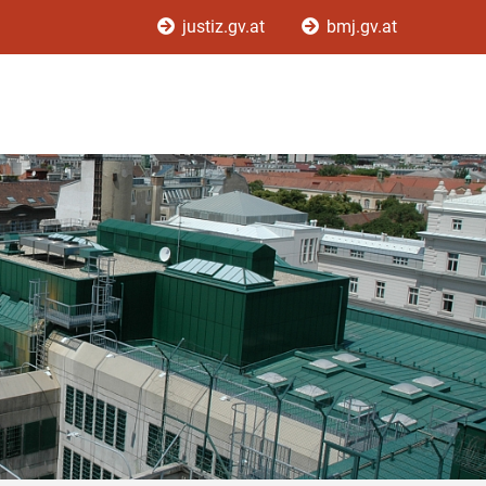
justiz.gv.at
bmj.gv.at