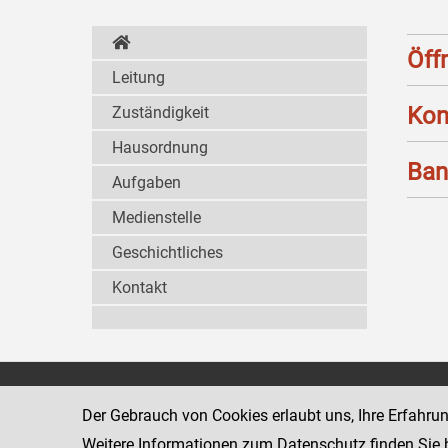
Öff
Leitung
Kon
Zuständigkeit
Hausordnung
Ban
Aufgaben
Medienstelle
Geschichtliches
Kontakt
Wiener Jugendgerichtshilfe
1080 Wien
Der Gebrauch von Cookies erlaubt uns, Ihre Erfahru
Wickenburgga
www.justiz.gv.at/WrJGH
Weitere Informationen zum Datenschutz finden Sie