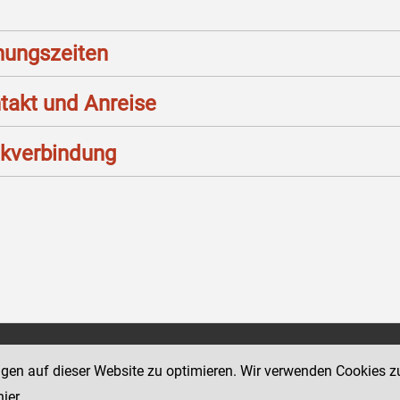
nungszeiten
takt und Anreise
kverbindung
Social Media Kanäle
ngen auf dieser Website zu optimieren. Wir verwenden Cookies z
sse 18-20
der Justiz und des BMJ
hier
.