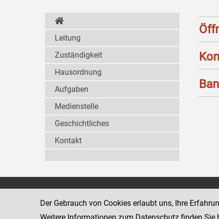
Öff
Leitung
Kon
Zuständigkeit
Hausordnung
Ban
Aufgaben
Medienstelle
Geschichtliches
Kontakt
Wiener Jugendgerichtshilfe
1080 Wien
Der Gebrauch von Cookies erlaubt uns, Ihre Erfahru
Wickenburgga
www.justiz.gv.at/WrJGH
Weitere Informationen zum Datenschutz finden Sie