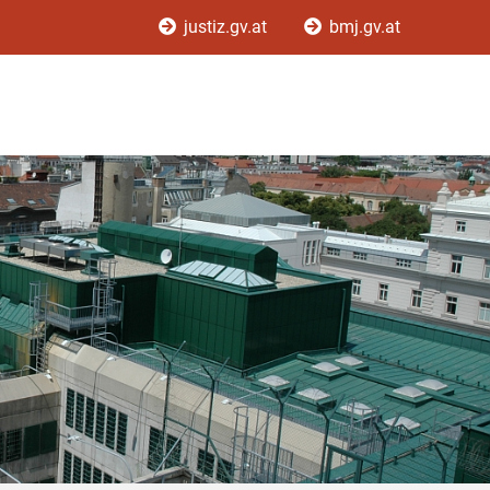
justiz.gv.at
bmj.gv.at