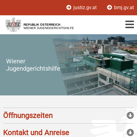
Zur
Zum
justiz.gv.at
bmj.gv.at
Hauptnavigation
Inhalt
[1]
[2]
REPUBLIK ÖSTERREICH
WIENER JUGENDGERICHTSHILFE
Wiener
Jugendgerichtshilfe
Öffnungszeiten
Kontakt und Anreise