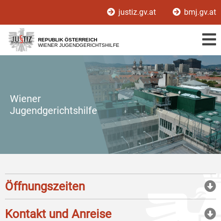
Zur
Zum
justiz.gv.at
bmj.gv.at
Hauptnavigation
Inhalt
[1]
[2]
REPUBLIK ÖSTERREICH
WIENER JUGENDGERICHTSHILFE
Wiener
Jugendgerichtshilfe
Öffnungszeiten
Kontakt und Anreise