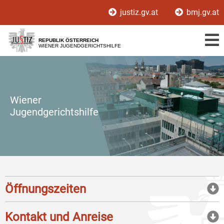
Zur
Zum
justiz.gv.at
bmj.gv.at
Hauptnavigation
Inhalt
[1]
[2]
REPUBLIK ÖSTERREICH
WIENER JUGENDGERICHTSHILFE
Wiener
Jugendgerichtshilfe
Öffnungszeiten
Kontakt und Anreise