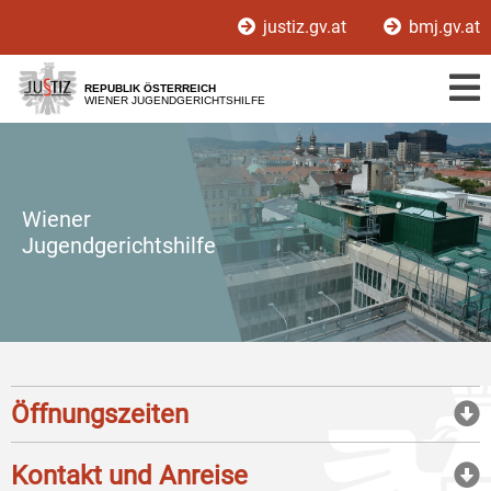
Zur
Zum
justiz.gv.at
bmj.gv.at
Hauptnavigation
Inhalt
[1]
[2]
REPUBLIK ÖSTERREICH
WIENER JUGENDGERICHTSHILFE
Wiener
Jugendgerichtshilfe
Öffnungszeiten
Kontakt und Anreise