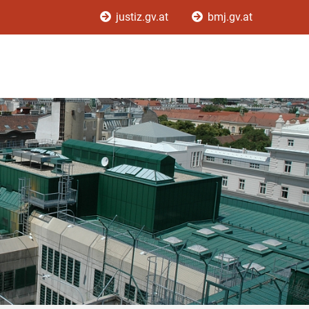
justiz.gv.at
bmj.gv.at