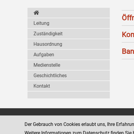
Öff
Leitung
Kon
Zuständigkeit
Hausordnung
Ban
Aufgaben
Medienstelle
Geschichtliches
Kontakt
Wiener Jugendgerichtshilfe
1080 Wien
Der Gebrauch von Cookies erlaubt uns, Ihre Erfahru
Wickenburgga
www.justiz.gv.at/WrJGH
Weitere Informationen zum Datenschutz finden Sie