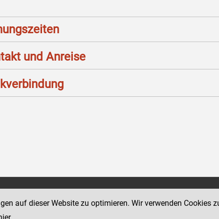
nungszeiten
takt und Anreise
kverbindung
Social Media Kanäle
ngen auf dieser Website zu optimieren. Wir verwenden Cookies z
sse 18-20
der Justiz und des BMJ
hier
.