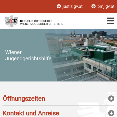
Zur
Zum
justiz.gv.at
bmj.gv.at
Hauptnavigation
Inhalt
[1]
[2]
REPUBLIK ÖSTERREICH
WIENER JUGENDGERICHTSHILFE
Wiener
Jugendgerichtshilfe
Öffnungszeiten
Kontakt und Anreise