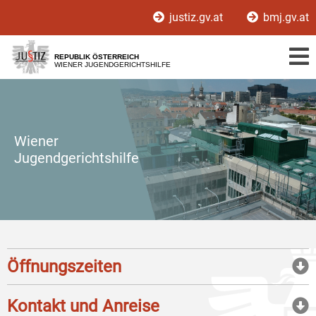
Zur
Zum
justiz.gv.at
bmj.gv.at
Hauptnavigation
Inhalt
[1]
[2]
REPUBLIK ÖSTERREICH
WIENER JUGENDGERICHTSHILFE
Wiener
Jugendgerichtshilfe
Öffnungszeiten
Kontakt und Anreise