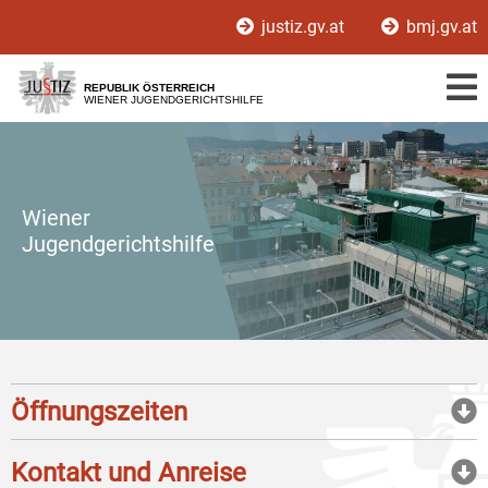
Zur
Zum
justiz.gv.at
bmj.gv.at
Hauptnavigation
Inhalt
[1]
[2]
REPUBLIK ÖSTERREICH
WIENER JUGENDGERICHTSHILFE
Wiener
Jugendgerichtshilfe
Öffnungszeiten
Kontakt und Anreise