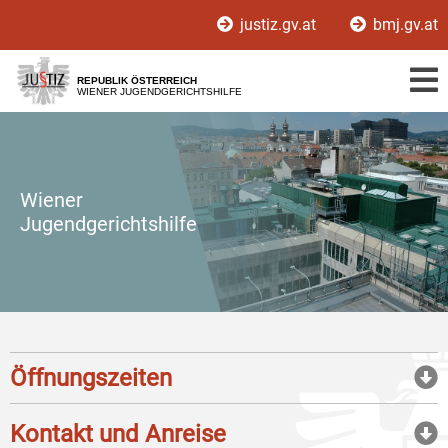
Zur
Zum
justiz.gv.at
bmj.gv.at
Hauptnavigation
Inhalt
[1]
[2]
REPUBLIK ÖSTERREICH
WIENER JUGENDGERICHTSHILFE
Wiener
Jugendgerichtshilfe
Öffnungszeiten
Kontakt und Anreise