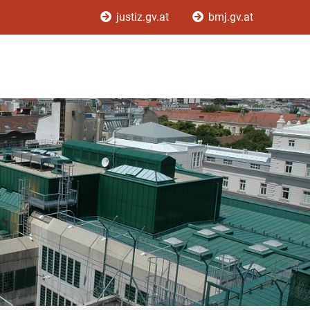
justiz.gv.at
bmj.gv.at