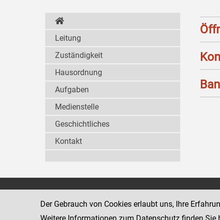
Öff
Leitung
Kon
Zuständigkeit
Hausordnung
Ban
Aufgaben
Medienstelle
Geschichtliches
Kontakt
Wiener Jugendgerichtshilfe
1080 Wien
Der Gebrauch von Cookies erlaubt uns, Ihre Erfahru
Wickenburgga
www.justiz.gv.at/WrJGH
Weitere Informationen zum Datenschutz finden Sie