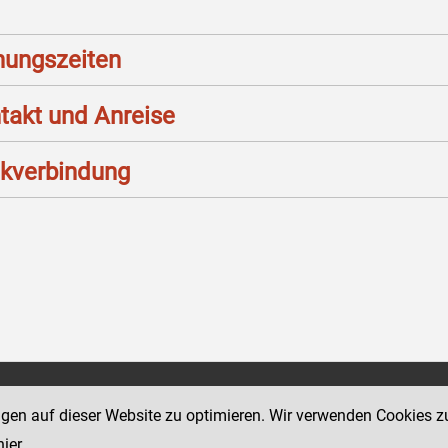
nungszeiten
takt und Anreise
kverbindung
Social Media Kanäle
ngen auf dieser Website zu optimieren. Wir verwenden Cookies z
sse 18-20
der Justiz und des BMJ
hier
.