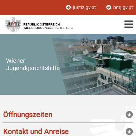
Zur
Zum
justiz.gv.at
bmj.gv.at
Hauptnavigation
Inhalt
[1]
[2]
REPUBLIK ÖSTERREICH
WIENER JUGENDGERICHTSHILFE
Wiener
Jugendgerichtshilfe
Öffnungszeiten
Kontakt und Anreise