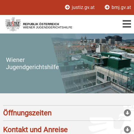
Zur
Zum
justiz.gv.at
bmj.gv.at
Hauptnavigation
Inhalt
[1]
[2]
REPUBLIK ÖSTERREICH
WIENER JUGENDGERICHTSHILFE
Wiener
Jugendgerichtshilfe
Öffnungszeiten
Kontakt und Anreise