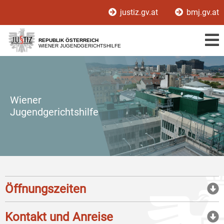
Zur
Zum
justiz.gv.at
bmj.gv.at
Hauptnavigation
Inhalt
[1]
[2]
REPUBLIK ÖSTERREICH
WIENER JUGENDGERICHTSHILFE
Wiener
Jugendgerichtshilfe
Öffnungszeiten
Kontakt und Anreise