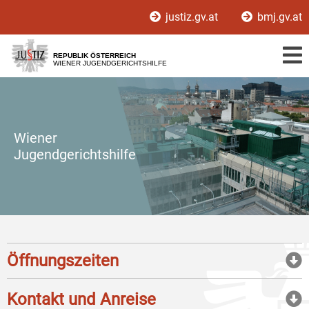
Zur
Zum
justiz.gv.at
bmj.gv.at
Hauptnavigation
Inhalt
[1]
[2]
REPUBLIK ÖSTERREICH
WIENER JUGENDGERICHTSHILFE
Wiener
Jugendgerichtshilfe
Öffnungszeiten
Kontakt und Anreise