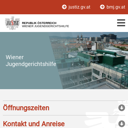
Zur
Zum
justiz.gv.at
bmj.gv.at
Hauptnavigation
Inhalt
[1]
[2]
REPUBLIK ÖSTERREICH
WIENER JUGENDGERICHTSHILFE
Wiener
Jugendgerichtshilfe
Öffnungszeiten
Kontakt und Anreise