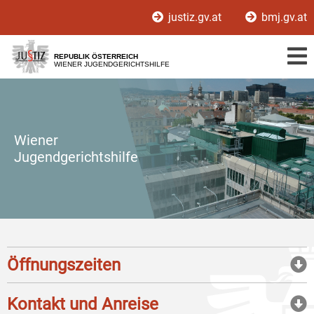
Zur
Zum
justiz.gv.at
bmj.gv.at
Hauptnavigation
Inhalt
[1]
[2]
REPUBLIK ÖSTERREICH
WIENER JUGENDGERICHTSHILFE
Wiener
Jugendgerichtshilfe
Öffnungszeiten
Kontakt und Anreise