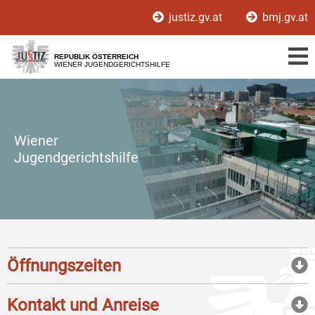
Zur
Zum
justiz.gv.at
bmj.gv.at
Hauptnavigation
Inhalt
[1]
[2]
REPUBLIK ÖSTERREICH
WIENER JUGENDGERICHTSHILFE
Wiener
Jugendgerichtshilfe
Öffnungszeiten
Kontakt und Anreise