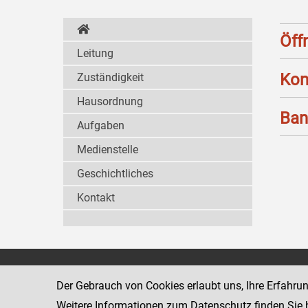
Öff
Leitung
Kon
Zuständigkeit
Hausordnung
Ban
Aufgaben
Medienstelle
Geschichtliches
Kontakt
Wiener Jugendgerichtshilfe
1080 Wien
Der Gebrauch von Cookies erlaubt uns, Ihre Erfahru
Wickenburgga
www.justiz.gv.at/WrJGH
Weitere Informationen zum Datenschutz finden Sie