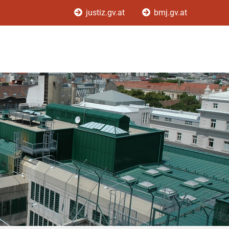
justiz.gv.at
bmj.gv.at