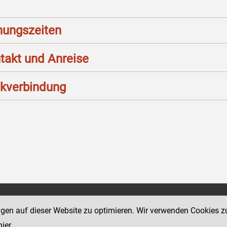
nungszeiten
takt und Anreise
kverbindung
Social Media Kanäle
ngen auf dieser Website zu optimieren. Wir verwenden Cookies z
sse 18-20
der Justiz und des BMJ
hier
.