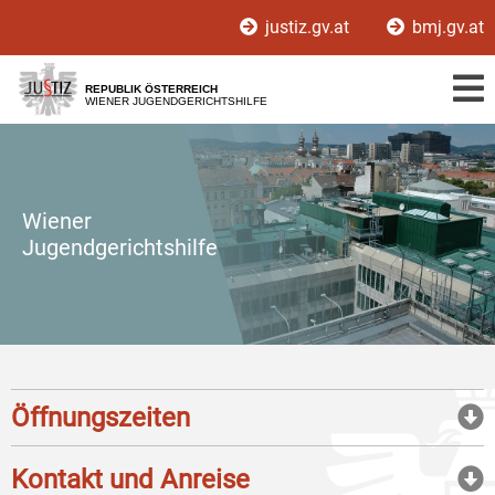
Zur
Zum
justiz.gv.at
bmj.gv.at
Hauptnavigation
Inhalt
[1]
[2]
REPUBLIK ÖSTERREICH
WIENER JUGENDGERICHTSHILFE
Wiener
Jugendgerichtshilfe
Öffnungszeiten
Kontakt und Anreise