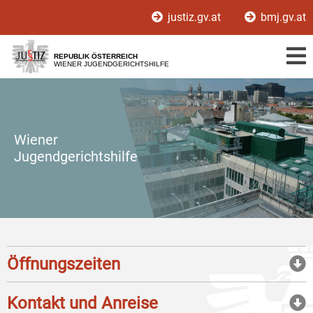
Zur
Zum
justiz.gv.at
bmj.gv.at
Hauptnavigation
Inhalt
[1]
[2]
REPUBLIK ÖSTERREICH
WIENER JUGENDGERICHTSHILFE
Wiener
Jugendgerichtshilfe
Öffnungszeiten
Kontakt und Anreise