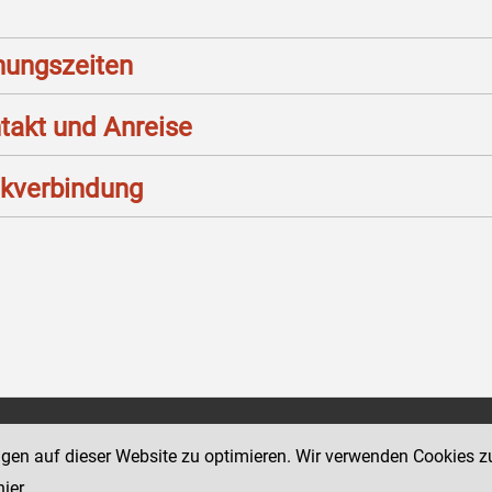
nungszeiten
takt und Anreise
kverbindung
Social Media Kanäle
ngen auf dieser Website zu optimieren. Wir verwenden Cookies z
sse 18-20
der Justiz und des BMJ
hier
.