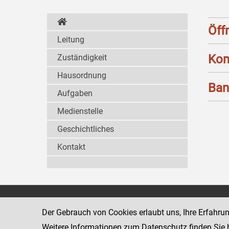
Öff
Leitung
Kon
Zuständigkeit
Hausordnung
Ban
Aufgaben
Medienstelle
Geschichtliches
Kontakt
Wiener Jugendgerichtshilfe
1080 Wien
Der Gebrauch von Cookies erlaubt uns, Ihre Erfahru
Wickenburgga
www.justiz.gv.at/WrJGH
Weitere Informationen zum Datenschutz finden Sie