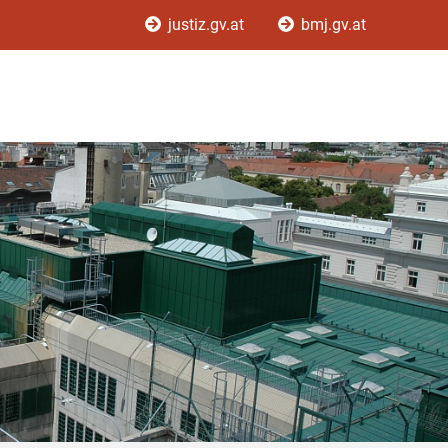
justiz.gv.at
bmj.gv.at