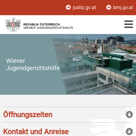
Zur
Zum
justiz.gv.at
bmj.gv.at
Hauptnavigation
Inhalt
[1]
[2]
REPUBLIK ÖSTERREICH
WIENER JUGENDGERICHTSHILFE
Wiener
Jugendgerichtshilfe
Öffnungszeiten
Kontakt und Anreise