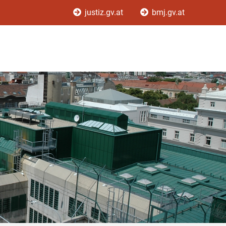
justiz.gv.at
bmj.gv.at