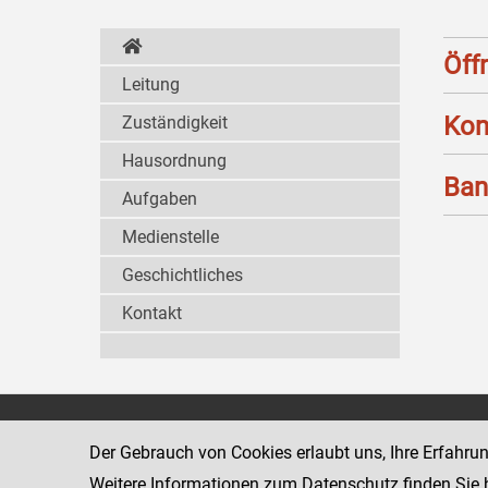
Öff
Leitung
Kon
Zuständigkeit
Hausordnung
Ban
Aufgaben
Medienstelle
Geschichtliches
Kontakt
Wiener Jugendgerichtshilfe
1080 Wien
Der Gebrauch von Cookies erlaubt uns, Ihre Erfahru
Wickenburgga
www.justiz.gv.at/WrJGH
Weitere Informationen zum Datenschutz finden Sie