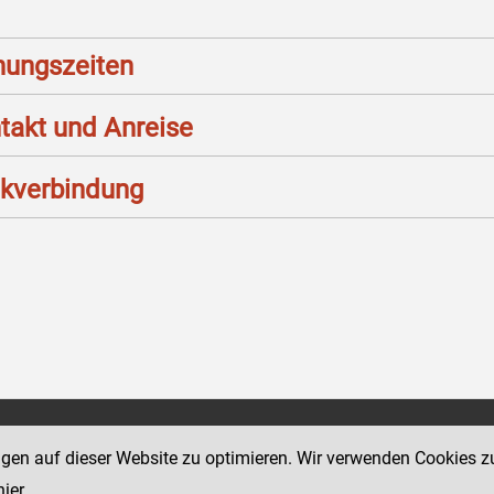
nungszeiten
takt und Anreise
kverbindung
Social Media Kanäle
ngen auf dieser Website zu optimieren. Wir verwenden Cookies z
sse 18-20
der Justiz und des BMJ
hier
.