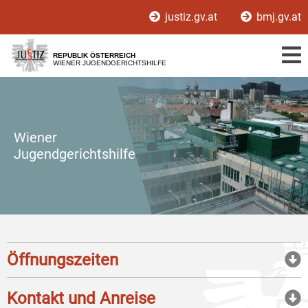
Zur
Zum
justiz.gv.at
bmj.gv.at
Hauptnavigation
Inhalt
[1]
[2]
REPUBLIK ÖSTERREICH
WIENER JUGENDGERICHTSHILFE
Wiener
Jugendgerichtshilfe
Öffnungszeiten
Kontakt und Anreise