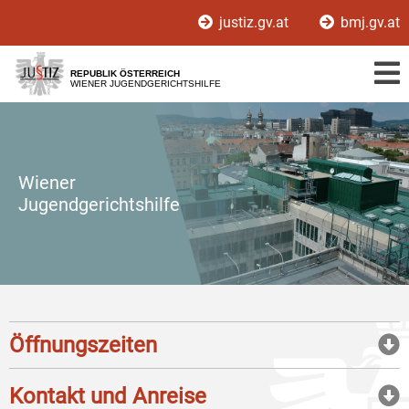
Zur
Zum
justiz.gv.at
bmj.gv.at
Hauptnavigation
Inhalt
[1]
[2]
REPUBLIK ÖSTERREICH
WIENER JUGENDGERICHTSHILFE
Wiener
Jugendgerichtshilfe
Öffnungszeiten
Kontakt und Anreise