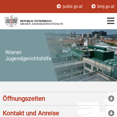
Zur
Zum
justiz.gv.at
bmj.gv.at
Hauptnavigation
Inhalt
[1]
[2]
REPUBLIK ÖSTERREICH
WIENER JUGENDGERICHTSHILFE
Wiener
Jugendgerichtshilfe
Öffnungszeiten
Kontakt und Anreise