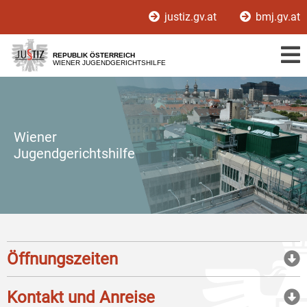
Zur
Zum
justiz.gv.at
bmj.gv.at
Hauptnavigation
Inhalt
[1]
[2]
REPUBLIK ÖSTERREICH
WIENER JUGENDGERICHTSHILFE
Wiener
Jugendgerichtshilfe
Öffnungszeiten
Kontakt und Anreise