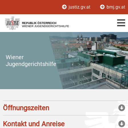
Zur
Zum
justiz.gv.at
bmj.gv.at
Hauptnavigation
Inhalt
[1]
[2]
REPUBLIK ÖSTERREICH
WIENER JUGENDGERICHTSHILFE
Wiener
Jugendgerichtshilfe
Öffnungszeiten
Kontakt und Anreise