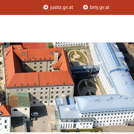
justiz.gv.at
bmj.gv.at