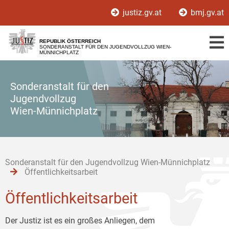
Zur
Zum
Zum
justiz.gv.at
bmj.gv.at
Hauptnavigation
Inhalt
Untermenü
[1]
[2]
[3]
REPUBLIK ÖSTERREICH
SONDERANSTALT FÜR DEN JUGENDVOLLZUG WIEN-
MÜNNICHPLATZ
Sonderanstalt für den
Jugendvollzug
Wien-Münnichplatz
Sonderanstalt für den Jugendvollzug Wien-Münnichplatz
Öffentlichkeitsarbeit
Öffentlichkeitsarbeit
Der Justiz ist es ein großes Anliegen, dem