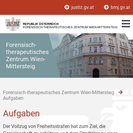
Zur
Zum
Zum
justiz.gv.at
bmj.gv.at
Hauptnavigation
Inhalt
Untermenü
[1]
[2]
[3]
REPUBLIK ÖSTERREICH
FORENSISCH-THERAPEUTISCHES ZENTRUM WIEN-MITTERSTEIG
Forensisch-
therapeutisches
Zentrum Wien-
Mittersteig
Forensisch-therapeutisches Zentrum Wien-Mittersteig
Aufgaben
Aufgaben
Der Vollzug von Freiheitsstrafen hat zum Ziel, die