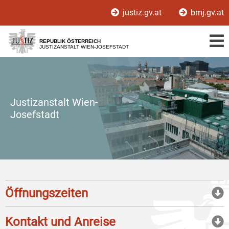
Zur
Zum
justiz.gv.at
bmj.gv.at
Hauptnavigation
Inhalt
[1]
[2]
REPUBLIK ÖSTERREICH
JUSTIZANSTALT WIEN-JOSEFSTADT
Justizanstalt Wien-
Josefstadt
Öffnungszeiten
Kontakt und Anreise