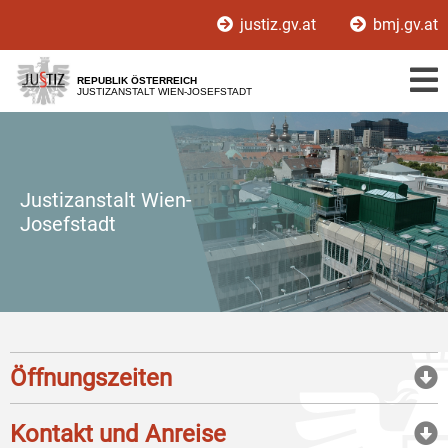
Zur
Zum
justiz.gv.at
bmj.gv.at
Hauptnavigation
Inhalt
[1]
[2]
REPUBLIK ÖSTERREICH
JUSTIZANSTALT WIEN-JOSEFSTADT
Justizanstalt Wien-
Josefstadt
Öffnungszeiten
Kontakt und Anreise