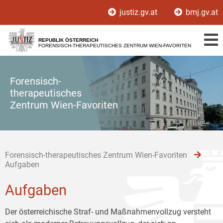
Zur
Zum
Zum
justiz.gv.at
bmj.gv.at
Hauptnavigation
Inhalt
Untermenü
[1]
[2]
[3]
REPUBLIK ÖSTERREICH
FORENSISCH-THERAPEUTISCHES ZENTRUM WIEN-FAVORITEN
Forensisch-
therapeutisches
Zentrum Wien-Favoriten
Forensisch-therapeutisches Zentrum Wien-Favoriten
Aufgaben
Aufgaben
Der österreichische Straf- und Maßnahmenvollzug versteht